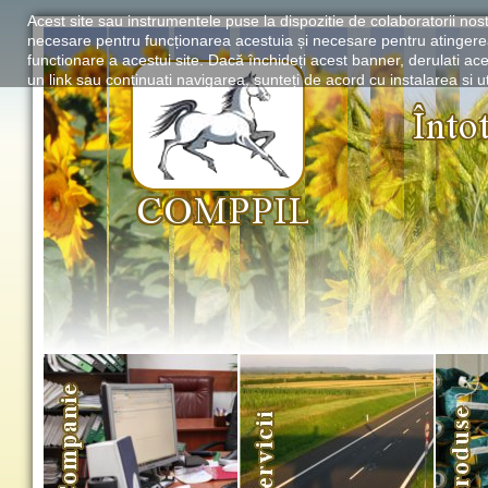
Acest site sau instrumentele puse la dispozitie de colaboratorii nostr
necesare pentru funcționarea acestuia și necesare pentru atingere
functionare a acestui site. Dacă închideți acest banner, derulati ace
un link sau continuati navigarea, sunteți de acord cu instalarea si ut