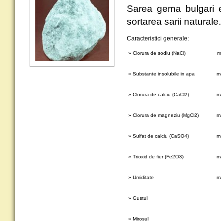
Sarea gema bulgari es
sortarea sarii naturale.
Caracteristici generale:
» Clorura de sodiu (NaCl)
m
» Substante insolubile in apa
m
» Clorura de calciu (CaCl2)
m
» Clorura de magneziu (MgCl2)
m
» Sulfat de calciu (CaSO4)
m
» Trioxid de fier (Fe2O3)
m
» Umiditate
m
» Gustul
» Mirosul