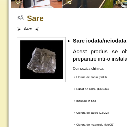
Sare
Sare
Sare iodata/neiodat
Acest produs se obt
preparare intr-o insta
Compozitia chimica:
» Clorura de sodiu (NaCl)
» Sulfat de calciu (CaSO4)
» Insolubil in apa
» Clorura de calciu (CaCl2)
» Clorura de magneziu (MgCl2)