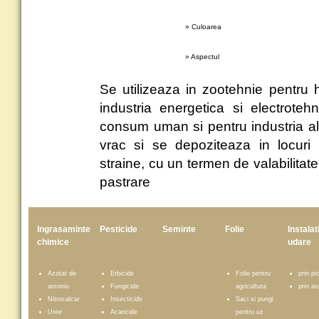
» Culoarea
» Aspectul
Se utilizeaza in zootehnie pentru h
industria energetica si electroteh
consum uman si pentru industria a
vrac si se depoziteaza in locuri 
straine, cu un termen de valabilitate 
pastrare
Ingrasaminte
Pesticide
Seminte
Folie
Instalat
chimice
udare
Azotat de
Erbicide
Folie pentru
prin pi
amoniu
Fungicide
agricultura
prin as
Nitrocalcar
Insecticide
Saci si pungi
Uree
Acaricide
pentru uz