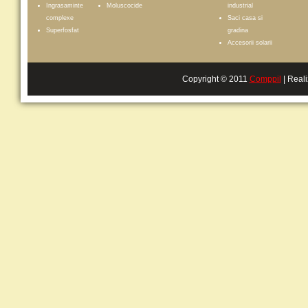
Ingrasaminte
Moluscocide
industrial
complexe
Saci casa si
Superfosfat
gradina
Accesorii solarii
Copyright © 2011
Comppil
| Real