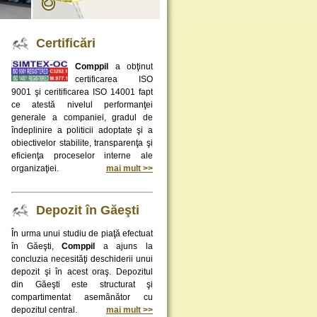
Certificări
Comppil
a obţinut
certificarea ISO
9001 şi ceritificarea ISO 14001 fapt
ce atestă nivelul performanţei
generale a companiei, gradul de
îndeplinire a politicii adoptate şi a
obiectivelor stabilite, transparenţa şi
eficienţa proceselor interne ale
organizaţiei.
mai mult >>
Depozit în Găeşti
În urma unui studiu de piaţă efectuat
în Găeşti,
Comppil
a ajuns la
concluzia necesităţi deschiderii unui
depozit şi în acest oraş. Depozitul
din Găeşti este structurat şi
compartimentat asemănător cu
depozitul central.
mai mult >>