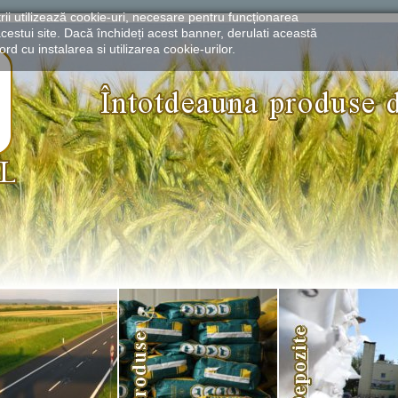
rii utilizează cookie-uri, necesare pentru funcționarea
cestui site. Dacă închideți acest banner, derulati această
rd cu instalarea si utilizarea cookie-urilor.