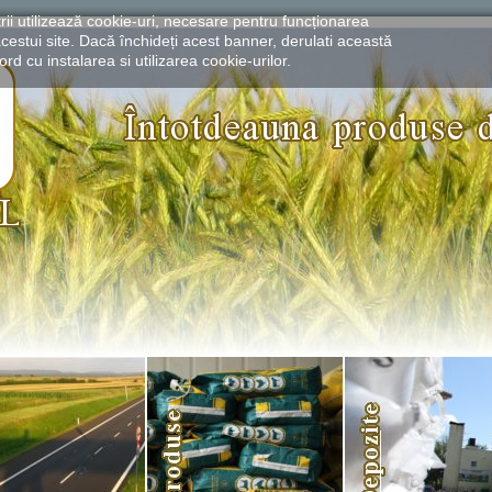
rii utilizează cookie-uri, necesare pentru funcționarea
cestui site. Dacă închideți acest banner, derulati această
rd cu instalarea si utilizarea cookie-urilor.