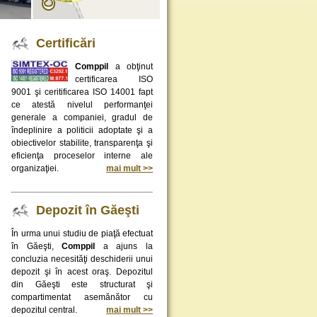
Certificări
Comppil
a obţinut
certificarea ISO
9001 şi ceritificarea ISO 14001 fapt
ce atestă nivelul performanţei
generale a companiei, gradul de
îndeplinire a politicii adoptate şi a
obiectivelor stabilite, transparenţa şi
eficienţa proceselor interne ale
organizaţiei.
mai mult >>
Depozit în Găeşti
În urma unui studiu de piaţă efectuat
în Găeşti,
Comppil
a ajuns la
concluzia necesităţi deschiderii unui
depozit şi în acest oraş. Depozitul
din Găeşti este structurat şi
compartimentat asemănător cu
depozitul central.
mai mult >>