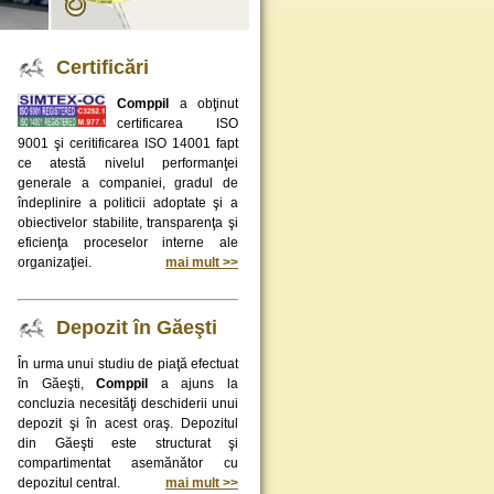
Certificări
Comppil
a obţinut
certificarea ISO
9001 şi ceritificarea ISO 14001 fapt
ce atestă nivelul performanţei
generale a companiei, gradul de
îndeplinire a politicii adoptate şi a
obiectivelor stabilite, transparenţa şi
eficienţa proceselor interne ale
organizaţiei.
mai mult >>
Depozit în Găeşti
În urma unui studiu de piaţă efectuat
în Găeşti,
Comppil
a ajuns la
concluzia necesităţi deschiderii unui
depozit şi în acest oraş. Depozitul
din Găeşti este structurat şi
compartimentat asemănător cu
depozitul central.
mai mult >>