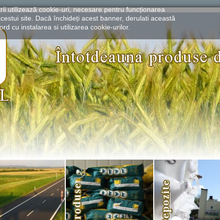
rii utilizează cookie-uri, necesare pentru funcționarea
cestui site. Dacă închideți acest banner, derulati această
rd cu instalarea si utilizarea cookie-urilor.